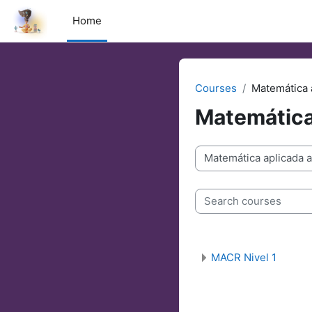
Skip to main content
Home
Courses
Matemática a
Matemática 
Course categories
Search courses
MACR Nivel 1