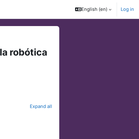
English ‎(en)‎
Log in
la robótica
Expand all